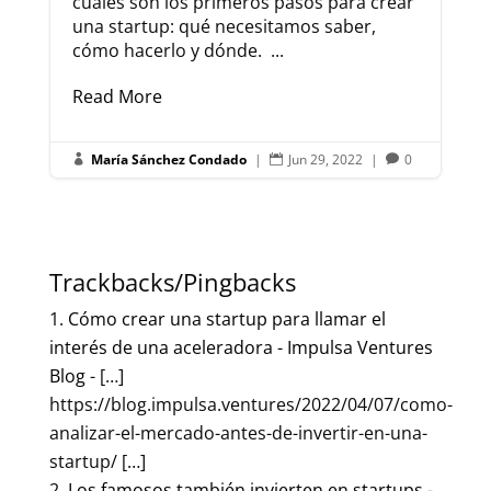
cuáles son los primeros pasos para crear
una startup: qué necesitamos saber,
cómo hacerlo y dónde. ...
Read More
María Sánchez Condado
|
Jun 29, 2022
|
0



Trackbacks/Pingbacks
Cómo crear una startup para llamar el
interés de una aceleradora - Impulsa Ventures
Blog
- […]
https://blog.impulsa.ventures/2022/04/07/como-
analizar-el-mercado-antes-de-invertir-en-una-
startup/ […]
Los famosos también invierten en startups -