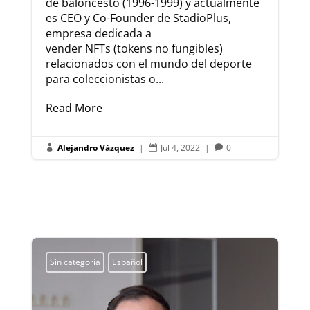
de baloncesto (1996-1999) y actualmente
es CEO y Co-Founder de StadioPlus,
empresa dedicada a
vender NFTs (tokens no fungibles)
relacionados con el mundo del deporte
para coleccionistas o...
Read More
Alejandro Vázquez
|
Jul 4, 2022
|
0



Sin categoría
Español