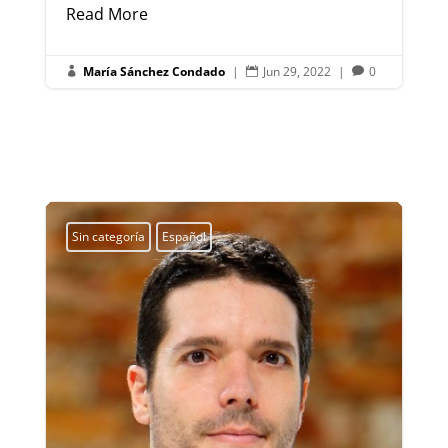
Read More
María Sánchez Condado
|
Jun 29, 2022
|
0



Sin categoría
Español