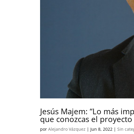
Jesús Majem: “Lo más imp
que conozcas el proyecto 
por
Alejandro Vázquez
|
Jun 8, 2022
|
Sin cate