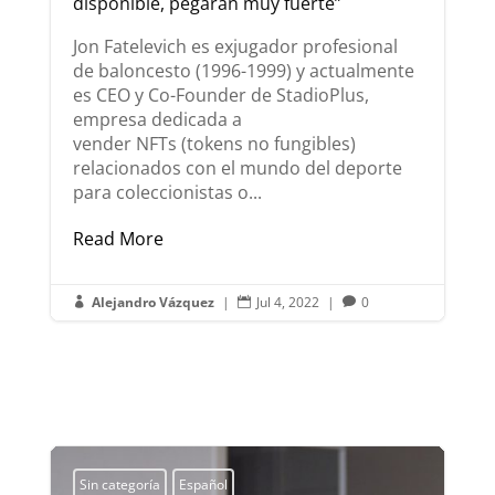
disponible, pegarán muy fuerte”
Jon Fatelevich es exjugador profesional
de baloncesto (1996-1999) y actualmente
es CEO y Co-Founder de StadioPlus,
empresa dedicada a
vender NFTs (tokens no fungibles)
relacionados con el mundo del deporte
para coleccionistas o...
Read More
Alejandro Vázquez
|
Jul 4, 2022
|
0



Sin categoría
Español